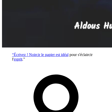
“Écrivez ! Noircir le papier est
idéal
pour s'éclaircir
l'
esprit
.”