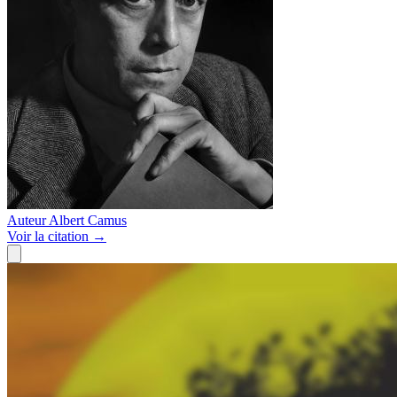
Auteur
Albert Camus
Voir
la citation
→