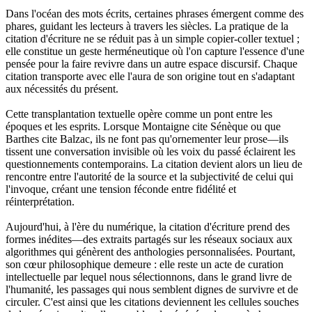
Dans l'océan des mots écrits, certaines phrases émergent comme des
phares, guidant les lecteurs à travers les siècles. La pratique de la
citation d'écriture ne se réduit pas à un simple copier-coller textuel ;
elle constitue un geste herméneutique où l'on capture l'essence d'une
pensée pour la faire revivre dans un autre espace discursif. Chaque
citation transporte avec elle l'aura de son origine tout en s'adaptant
aux nécessités du présent.
Cette transplantation textuelle opère comme un pont entre les
époques et les esprits. Lorsque Montaigne cite Sénèque ou que
Barthes cite Balzac, ils ne font pas qu'ornementer leur prose—ils
tissent une conversation invisible où les voix du passé éclairent les
questionnements contemporains. La citation devient alors un lieu de
rencontre entre l'autorité de la source et la subjectivité de celui qui
l'invoque, créant une tension féconde entre fidélité et
réinterprétation.
Aujourd'hui, à l'ère du numérique, la citation d'écriture prend des
formes inédites—des extraits partagés sur les réseaux sociaux aux
algorithmes qui génèrent des anthologies personnalisées. Pourtant,
son cœur philosophique demeure : elle reste un acte de curation
intellectuelle par lequel nous sélectionnons, dans le grand livre de
l'humanité, les passages qui nous semblent dignes de survivre et de
circuler. C'est ainsi que les citations deviennent les cellules souches