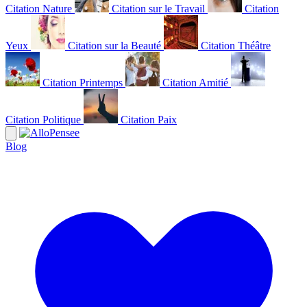
Citation Nature
Citation sur le Travail
Citation
Yeux
Citation sur la Beauté
Citation Théâtre
Citation Printemps
Citation Amitié
Citation Politique
Citation Paix
Blog