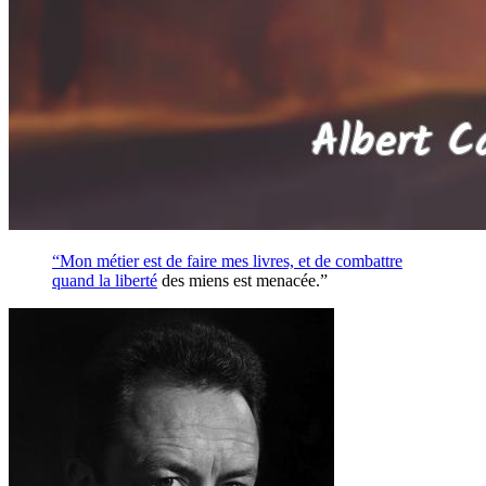
“Mon métier est de faire mes livres, et de combattre
quand la
liberté
des miens est menacée.”