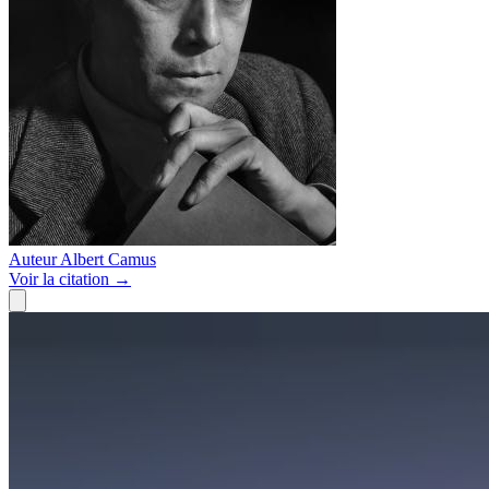
Auteur
Albert Camus
Voir
la citation
→