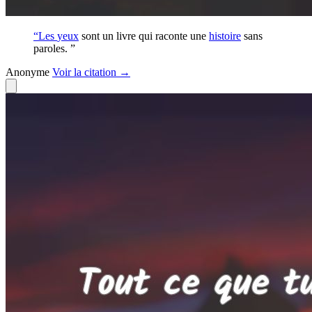
“Les
yeux
sont un livre qui raconte une
histoire
sans
paroles. ”
Anonyme
Voir
la citation
→