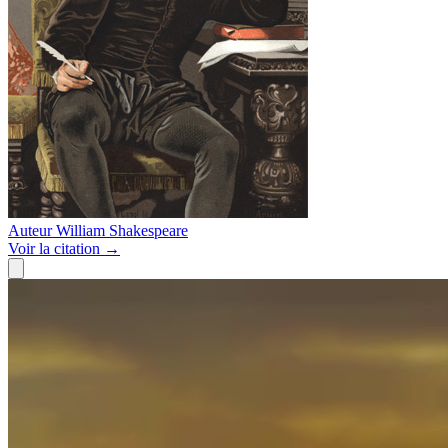
Auteur
William Shakespeare
Voir
la citation
→