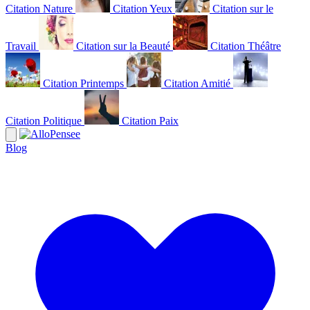
Citation Nature
Citation Yeux
Citation sur le
Travail
Citation sur la Beauté
Citation Théâtre
Citation Printemps
Citation Amitié
Citation Politique
Citation Paix
Blog