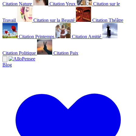
Citation Nature
Citation Yeux
Citation sur le
Travail
Citation sur la Beauté
Citation Théâtre
Citation Printemps
Citation Amitié
Citation Politique
Citation Paix
Blog