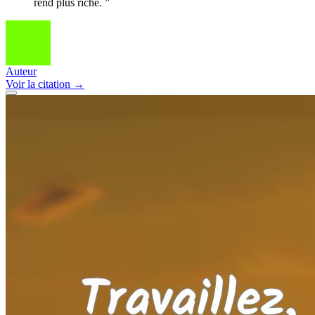
rend plus riche. ”
Auteur
Voir
la citation
→