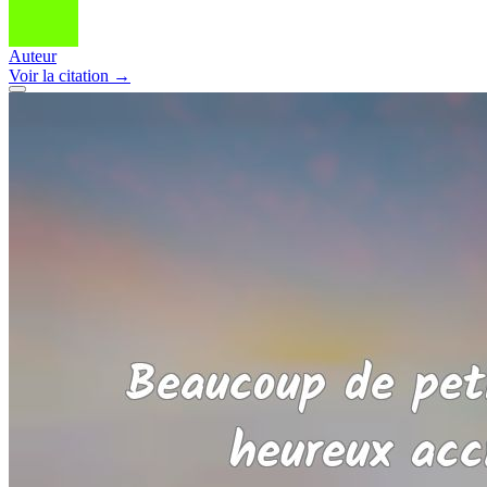
Auteur
Voir
la citation
→