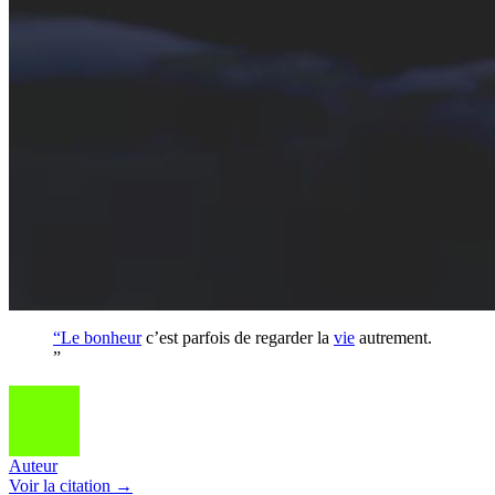
“Le
bonheur
c’est parfois de regarder la
vie
autrement.
”
Auteur
Voir
la citation
→