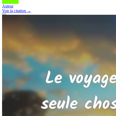
Auteur
Voir
la citation
→