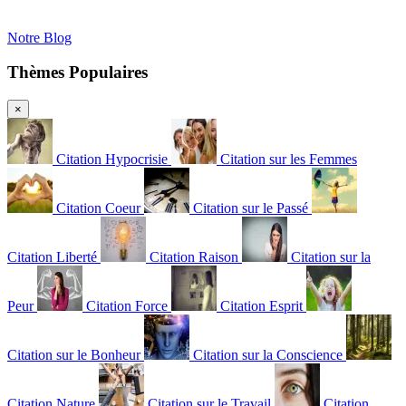
Notre Blog
Thèmes Populaires
×
Citation Hypocrisie
Citation sur les Femmes
Citation Coeur
Citation sur le Passé
Citation Liberté
Citation Raison
Citation sur la
Peur
Citation Force
Citation Esprit
Citation sur le Bonheur
Citation sur la Conscience
Citation Nature
Citation sur le Travail
Citation