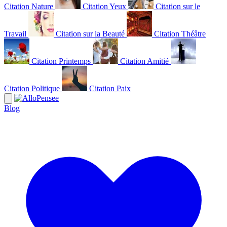
Citation Nature
Citation Yeux
Citation sur le
Travail
Citation sur la Beauté
Citation Théâtre
Citation Printemps
Citation Amitié
Citation Politique
Citation Paix
Blog