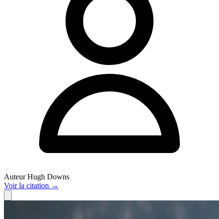
Auteur
Hugh Downs
Voir
la citation
→