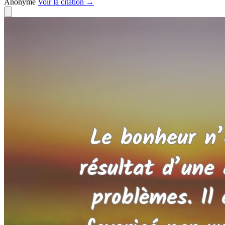
Anonyme
Voir
la citation
→