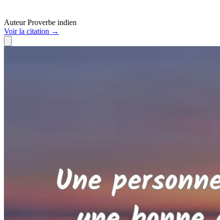
Auteur
Proverbe indien
Voir
la citation
→