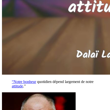
“Notre
bonheur
quotidien dépend largement de notre
attitude
.”