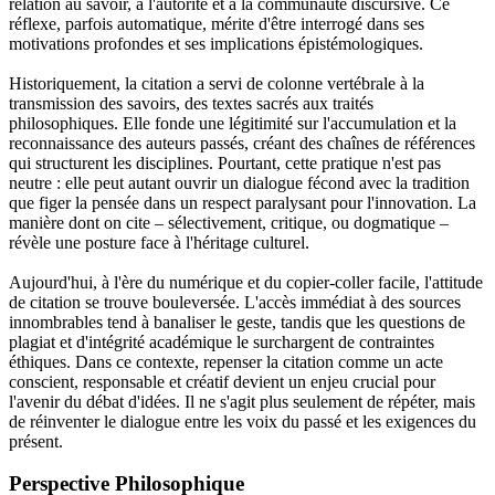
relation au savoir, à l'autorité et à la communauté discursive. Ce
réflexe, parfois automatique, mérite d'être interrogé dans ses
motivations profondes et ses implications épistémologiques.
Historiquement, la citation a servi de colonne vertébrale à la
transmission des savoirs, des textes sacrés aux traités
philosophiques. Elle fonde une légitimité sur l'accumulation et la
reconnaissance des auteurs passés, créant des chaînes de références
qui structurent les disciplines. Pourtant, cette pratique n'est pas
neutre : elle peut autant ouvrir un dialogue fécond avec la tradition
que figer la pensée dans un respect paralysant pour l'innovation. La
manière dont on cite – sélectivement, critique, ou dogmatique –
révèle une posture face à l'héritage culturel.
Aujourd'hui, à l'ère du numérique et du copier-coller facile, l'attitude
de citation se trouve bouleversée. L'accès immédiat à des sources
innombrables tend à banaliser le geste, tandis que les questions de
plagiat et d'intégrité académique le surchargent de contraintes
éthiques. Dans ce contexte, repenser la citation comme un acte
conscient, responsable et créatif devient un enjeu crucial pour
l'avenir du débat d'idées. Il ne s'agit plus seulement de répéter, mais
de réinventer le dialogue entre les voix du passé et les exigences du
présent.
Perspective Philosophique