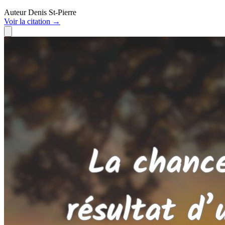
Auteur
Denis St-Pierre
Voir
la citation
→