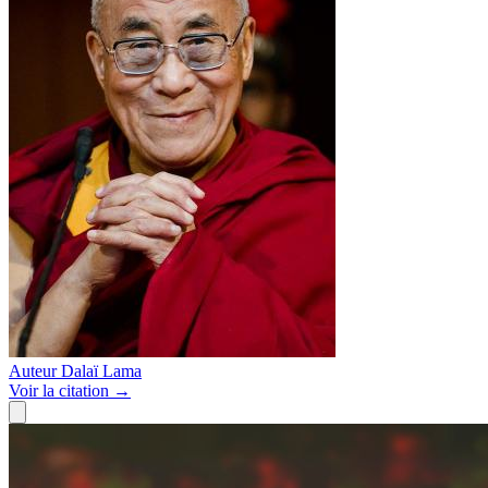
Auteur
Dalaï Lama
Voir
la citation
→