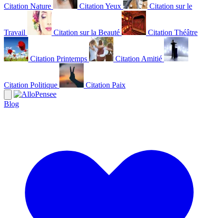
Citation Nature
Citation Yeux
Citation sur le
Travail
Citation sur la Beauté
Citation Théâtre
Citation Printemps
Citation Amitié
Citation Politique
Citation Paix
Blog