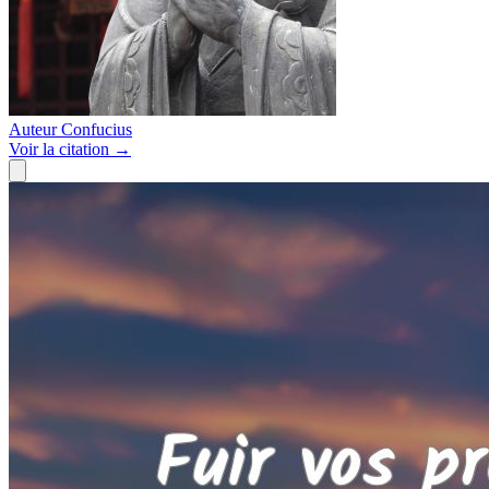
Auteur
Confucius
Voir
la citation
→