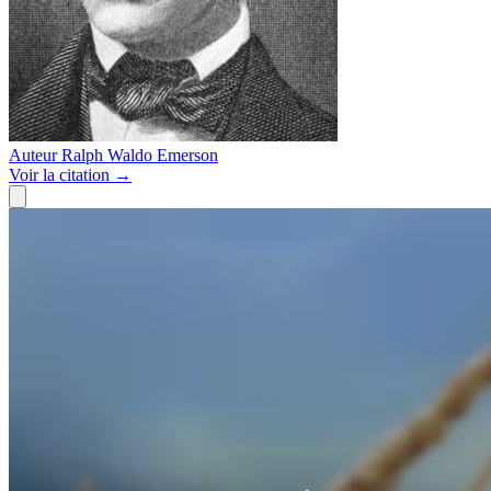
Auteur
Ralph Waldo Emerson
Voir
la citation
→