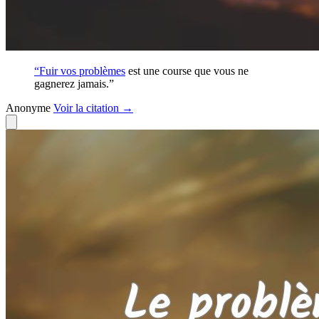
“Fuir vos
problèmes
est une course que vous ne
gagnerez jamais.”
Anonyme
Voir
la citation
→