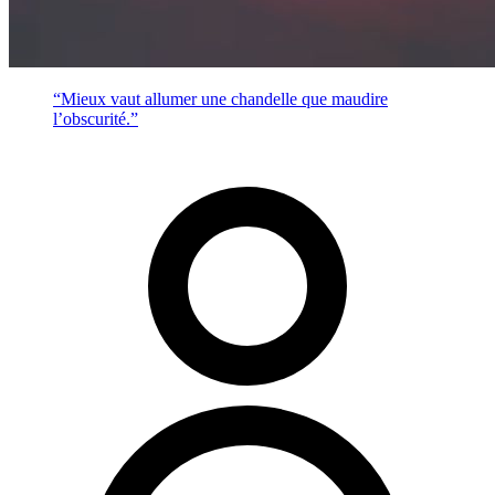
“Mieux vaut allumer une chandelle que maudire
l’obscurité.”