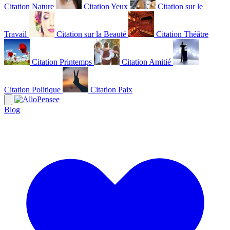
Citation Nature
Citation Yeux
Citation sur le
Travail
Citation sur la Beauté
Citation Théâtre
Citation Printemps
Citation Amitié
Citation Politique
Citation Paix
Blog