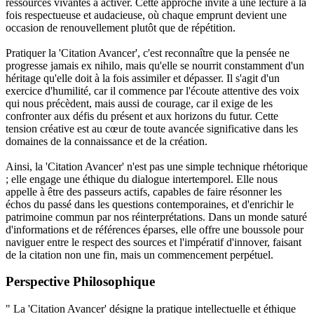
ressources vivantes à activer. Cette approche invite à une lecture à la
fois respectueuse et audacieuse, où chaque emprunt devient une
occasion de renouvellement plutôt que de répétition.
Pratiquer la 'Citation Avancer', c'est reconnaître que la pensée ne
progresse jamais ex nihilo, mais qu'elle se nourrit constamment d'un
héritage qu'elle doit à la fois assimiler et dépasser. Il s'agit d'un
exercice d'humilité, car il commence par l'écoute attentive des voix
qui nous précèdent, mais aussi de courage, car il exige de les
confronter aux défis du présent et aux horizons du futur. Cette
tension créative est au cœur de toute avancée significative dans les
domaines de la connaissance et de la création.
Ainsi, la 'Citation Avancer' n'est pas une simple technique rhétorique
; elle engage une éthique du dialogue intertemporel. Elle nous
appelle à être des passeurs actifs, capables de faire résonner les
échos du passé dans les questions contemporaines, et d'enrichir le
patrimoine commun par nos réinterprétations. Dans un monde saturé
d'informations et de références éparses, elle offre une boussole pour
naviguer entre le respect des sources et l'impératif d'innover, faisant
de la citation non une fin, mais un commencement perpétuel.
Perspective Philosophique
" La 'Citation Avancer' désigne la pratique intellectuelle et éthique