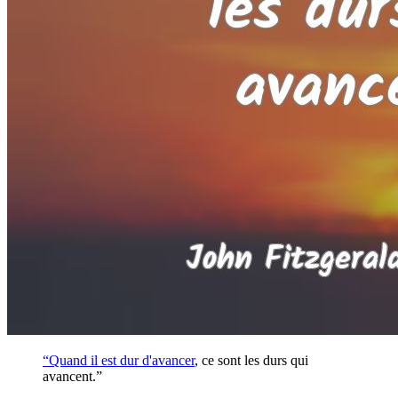
“Quand il est dur d'
avancer
, ce sont les durs qui
avancent.”