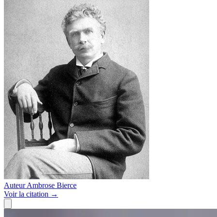
Auteur
Ambrose Bierce
Voir
la citation
→