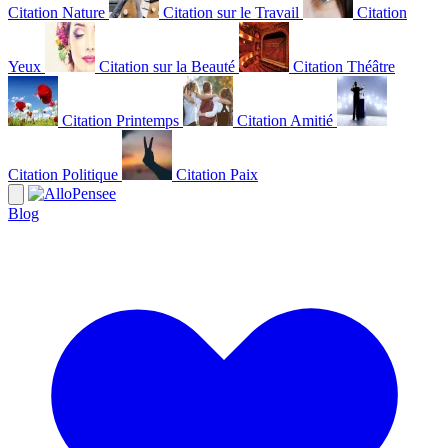
Citation Nature
Citation sur le Travail
Citation
Yeux
Citation sur la Beauté
Citation Théâtre
Citation Printemps
Citation Amitié
Citation Politique
Citation Paix
Blog