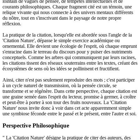
lointain de vagues de pensée, de tempêtes intellectuelles et de
courants philosophiques. Chaque fragment cité est un témoin, une
relique vivante qui nous connecte à des univers mentaux différents
du nôtre, tout en s'inscrivant dans le paysage de notre propre
réflexion.
La pratique de la citation, lorsqu'elle est abordée sous l'angle de la
'Citation Nature', dépasse le simple exercice académique ou
ornemental. Elle devient une écologie de l'esprit, où chaque emprunt
s'enracine dans le terreau du discours pour y puiser des nutriments
conceptuels. Comme les arbres qui communiquent par leurs racines,
les citations tissent des réseaux souterrains entre les textes, créant des
écosystèmes de sens où les idées se pollinisent et fructifient.
Ainsi, citer n'est pas seulement reproduire des mots ; c'est participer
à un cycle naturel de transmission, où la pensée circule, se
transforme et se régénère. Dans cette perspective, chaque citation est
une graine semée dans l'esprit du lecteur, promise à germer, à croître
et peut-être à porter à son tour des fruits nouveaux. La 'Citation
Nature' nous invite donc à voir dans cet acte apparemment simple
une symbiose féconde entre le passé et le présent, entre l'autre et soi.
Perspective Philosophique
" La 'Citation Nature' désigne la pratique de citer des auteurs, des