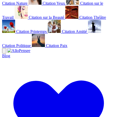
Citation Nature
Citation Yeux
Citation sur le
Travail
Citation sur la Beauté
Citation Théâtre
Citation Printemps
Citation Amitié
Citation Politique
Citation Paix
Blog