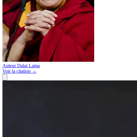
Auteur
Dalai Lama
Voir
la citation
→