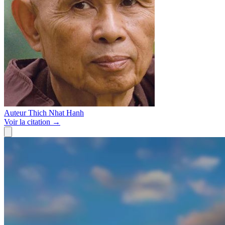
Auteur
Thich Nhat Hanh
Voir
la citation
→