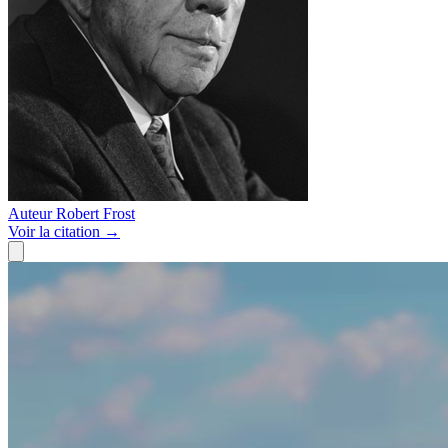
Auteur
Robert Frost
Voir
la citation
→