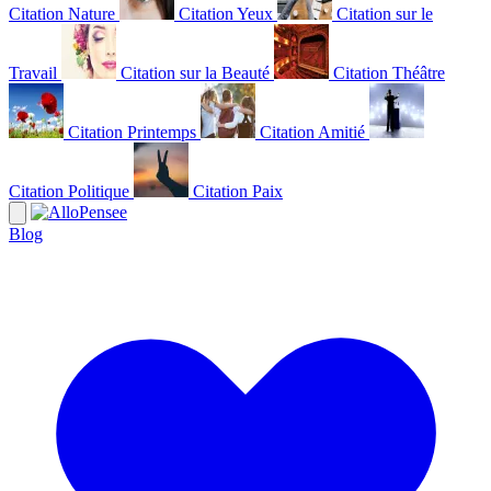
Citation Nature
Citation Yeux
Citation sur le
Travail
Citation sur la Beauté
Citation Théâtre
Citation Printemps
Citation Amitié
Citation Politique
Citation Paix
Blog