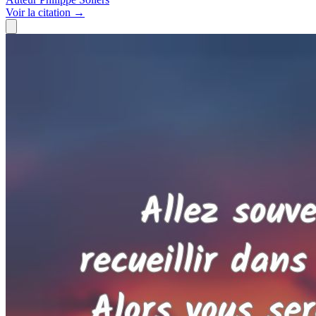
Voir
la citation
→