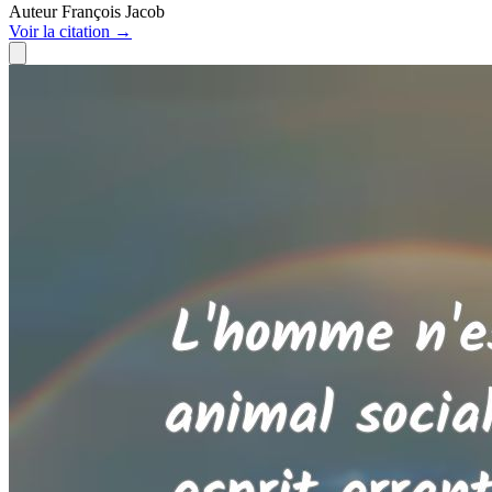
Auteur
François Jacob
Voir
la citation
→