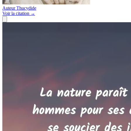
Auteur
Thucydide
Voir
la citation
→