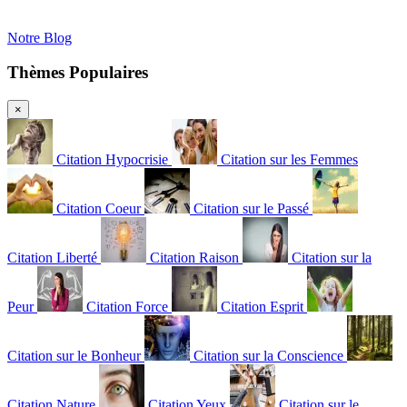
Notre Blog
Thèmes Populaires
×
Citation Hypocrisie
Citation sur les Femmes
Citation Coeur
Citation sur le Passé
Citation Liberté
Citation Raison
Citation sur la
Peur
Citation Force
Citation Esprit
Citation sur le Bonheur
Citation sur la Conscience
Citation Nature
Citation Yeux
Citation sur le