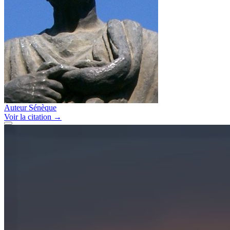
Auteur
Sénèque
Voir
la citation
→