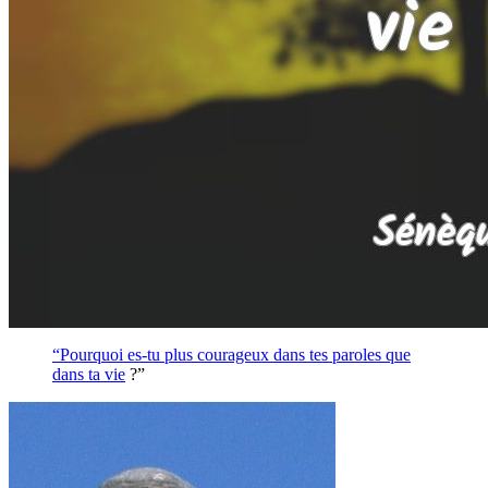
“Pourquoi es-tu plus courageux dans tes paroles que
dans ta
vie
?”