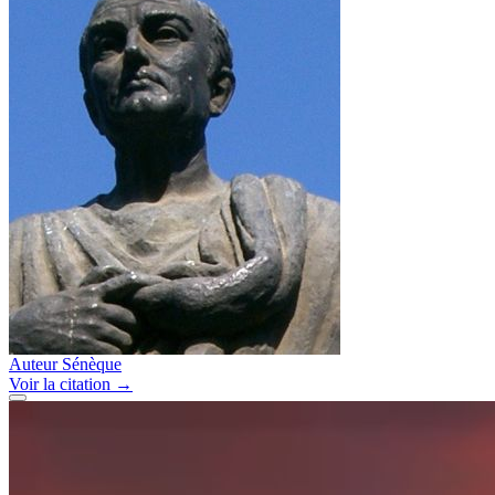
Auteur
Sénèque
Voir
la citation
→