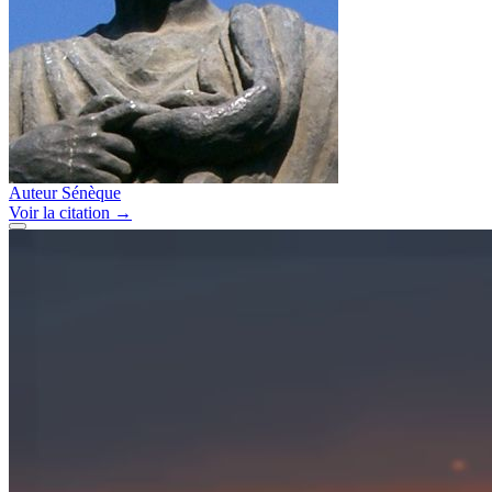
Auteur
Sénèque
Voir
la citation
→