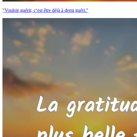
"Vouloir guérir, c‘est être déjà à demi guéri."