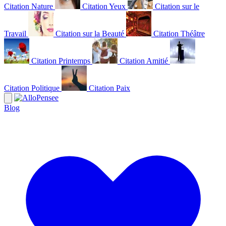
Citation Nature
Citation Yeux
Citation sur le
Travail
Citation sur la Beauté
Citation Théâtre
Citation Printemps
Citation Amitié
Citation Politique
Citation Paix
Blog