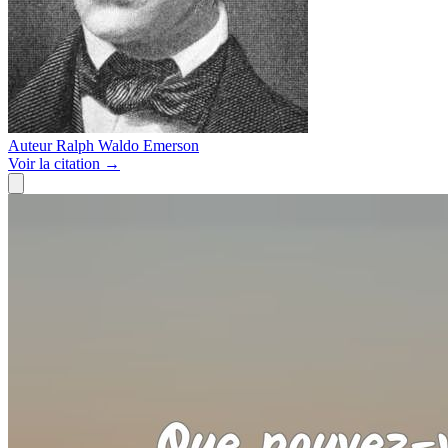
Auteur
Ralph Waldo Emerson
Voir
la citation
→