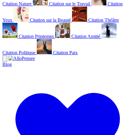
Citation Nature
Citation sur le Travail
Citation
Yeux
Citation sur la Beauté
Citation Théâtre
Citation Printemps
Citation Amitié
Citation Politique
Citation Paix
Blog