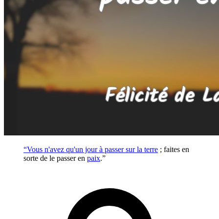
“Vous n'avez qu'un jour à passer sur la
terre
; faites en
sorte de le passer en
paix
.”