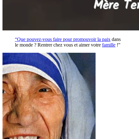
“Que pouvez-vous faire pour promouvoir la
paix
dans
le monde ? Rentrer chez vous et aimer votre
famille
!”