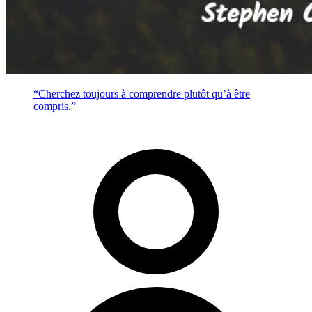
“Cherchez toujours à comprendre plutôt qu’à être
compris.”