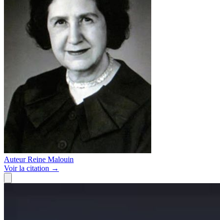
Auteur
Reine Malouin
Voir
la citation
→