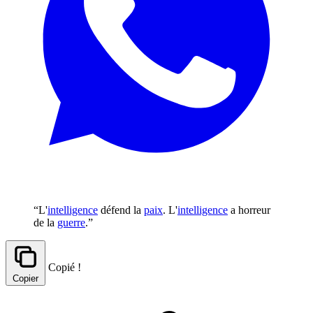
“L'
intelligence
défend la
paix
. L'
intelligence
a horreur
de la
guerre
.”
Copié !
Copier