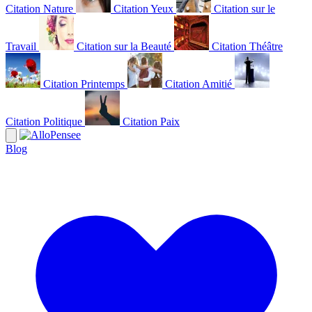
Citation Nature
Citation Yeux
Citation sur le
Travail
Citation sur la Beauté
Citation Théâtre
Citation Printemps
Citation Amitié
Citation Politique
Citation Paix
Blog