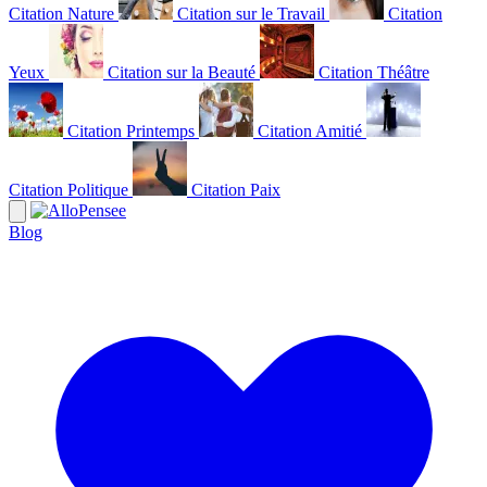
Citation Nature
Citation sur le Travail
Citation
Yeux
Citation sur la Beauté
Citation Théâtre
Citation Printemps
Citation Amitié
Citation Politique
Citation Paix
Blog