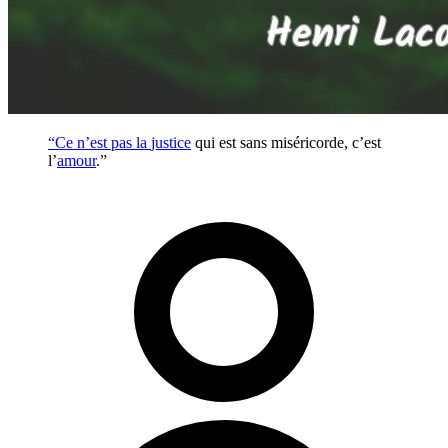
“Ce n’est pas la
justice
qui est sans miséricorde, c’est
l’
amour
.”