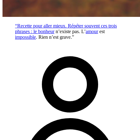
“Recette pour aller mieux. Répéter souvent ces trois
phrases : le
bonheur
n’existe pas. L’
amour
est
impossible
. Rien n’est grave.”