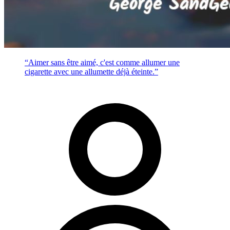
“Aimer sans être aimé, c'est comme allumer une
cigarette avec une allumette déjà éteinte.”