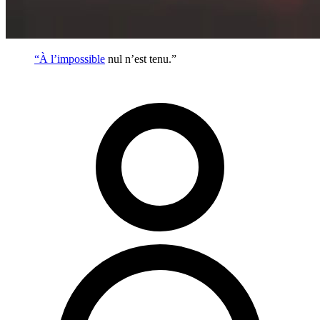
“À l’
impossible
nul n’est tenu.”