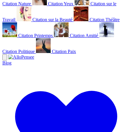
Citation Nature
Citation Yeux
Citation sur le
Travail
Citation sur la Beauté
Citation Théâtre
Citation Printemps
Citation Amitié
Citation Politique
Citation Paix
Blog