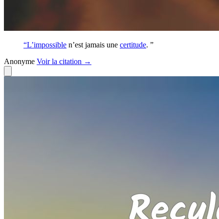
“L’
impossible
n’est jamais une
certitude
. ”
Anonyme
Voir
la citation
→