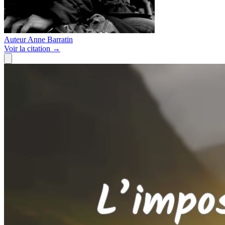
Auteur
Anne Barratin
Voir
la citation
→