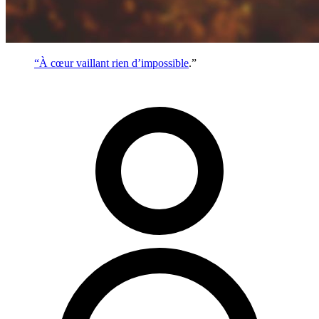
“À cœur vaillant rien d’
impossible
.”