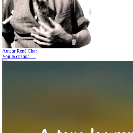
Auteur
René Char
Voir
la citation
→