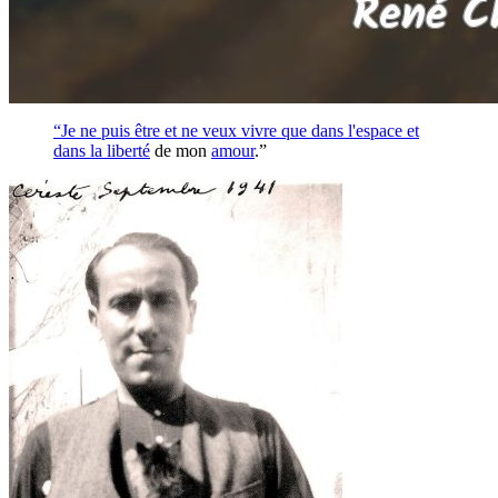
“Je ne puis être et ne veux vivre que dans l'espace et
dans la
liberté
de mon
amour
.”