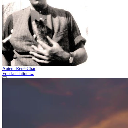
Auteur
René Char
Voir
la citation
→