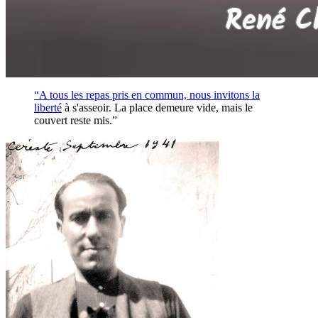
“A tous les repas pris en commun, nous invitons la
liberté
à s'asseoir. La place demeure vide, mais le
couvert reste mis.”