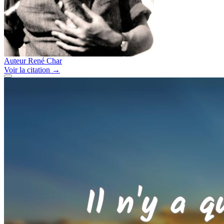
Auteur
René Char
Voir
la citation
→