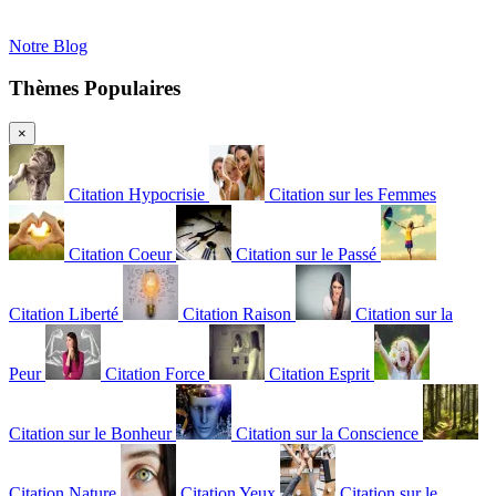
Notre Blog
Thèmes Populaires
×
Citation Hypocrisie
Citation sur les Femmes
Citation Coeur
Citation sur le Passé
Citation Liberté
Citation Raison
Citation sur la
Peur
Citation Force
Citation Esprit
Citation sur le Bonheur
Citation sur la Conscience
Citation Nature
Citation Yeux
Citation sur le