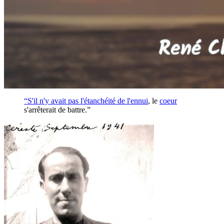
“S'il n'y avait pas l'étanchéité de l'
ennui
, le
coeur
s'arrêterait de battre.”