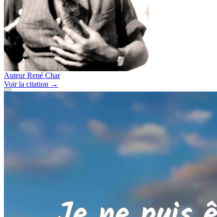
Auteur
René Char
Voir
la citation
→