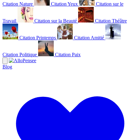
Citation Nature
Citation Yeux
Citation sur le
Travail
Citation sur la Beauté
Citation Théâtre
Citation Printemps
Citation Amitié
Citation Politique
Citation Paix
Blog