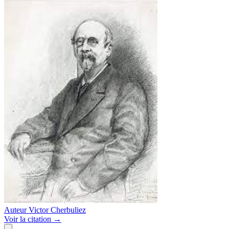
Auteur
Victor Cherbuliez
Voir
la citation
→