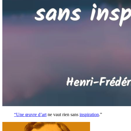
“Une œuvre d’
art
ne vaut rien sans
inspiration
.”