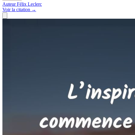
Auteur
Félix Leclerc
Voir
la citation
→