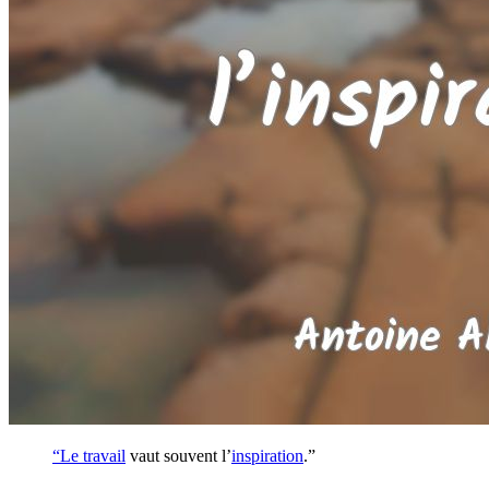
“Le
travail
vaut souvent l’
inspiration
.”