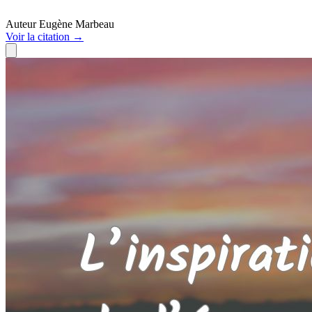
Auteur
Eugène Marbeau
Voir
la citation
→