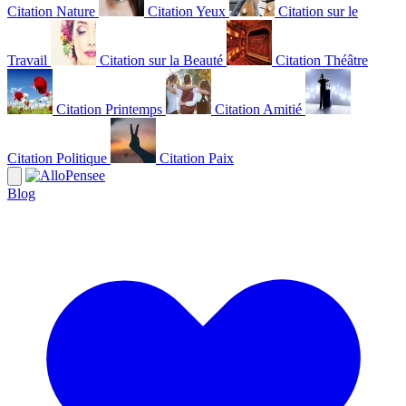
Citation Nature
Citation Yeux
Citation sur le
Travail
Citation sur la Beauté
Citation Théâtre
Citation Printemps
Citation Amitié
Citation Politique
Citation Paix
Blog