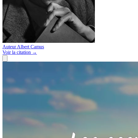
Auteur
Albert Camus
Voir
la citation
→