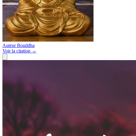
Auteur
Bouddha
Voir
la citation
→