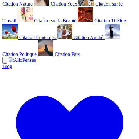
Citation Nature
Citation Yeux
Citation sur le
Travail
Citation sur la Beauté
Citation Théâtre
Citation Printemps
Citation Amitié
Citation Politique
Citation Paix
Blog