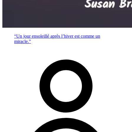
“Un jour ensoleillé après l’hiver est comme un
miracle.”