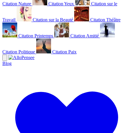
Citation Nature
Citation Yeux
Citation sur le
Travail
Citation sur la Beauté
Citation Théâtre
Citation Printemps
Citation Amitié
Citation Politique
Citation Paix
Blog