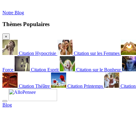
Notre Blog
Thèmes Populaires
×
Citation Hypocrisie
Citation sur les Femmes
Force
Citation Esprit
Citation sur le Bonheur
Citation Théâtre
Citation Printemps
Citatio
Blog