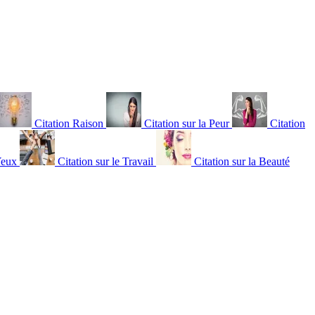
Citation Raison
Citation sur la Peur
Citation
Yeux
Citation sur le Travail
Citation sur la Beauté