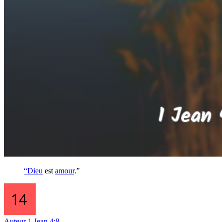
“
Dieu
est
amour
.”
Auteur
1 Jean 4:8