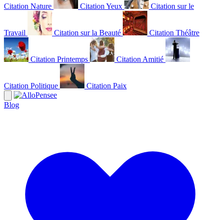
Citation Nature
Citation Yeux
Citation sur le
Travail
Citation sur la Beauté
Citation Théâtre
Citation Printemps
Citation Amitié
Citation Politique
Citation Paix
Blog