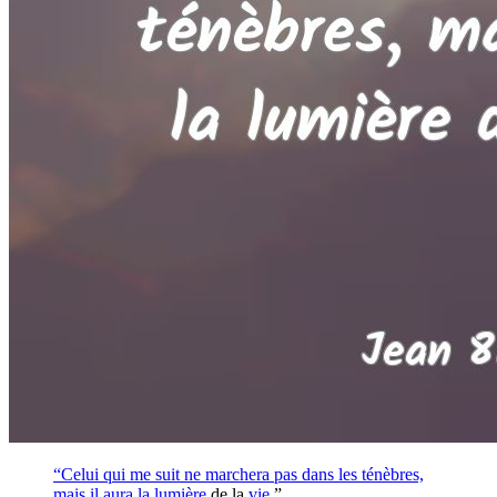
“Celui qui me suit ne marchera pas dans les ténèbres,
mais il aura la
lumière
de la
vie
.”