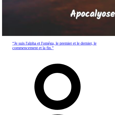
“Je suis l'alpha et l'oméga, le premier et le dernier, le
commencement et la fin.”