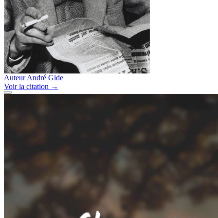
Auteur
André Gide
Voir
la citation
→