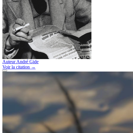
Auteur
André Gide
Voir
la citation
→