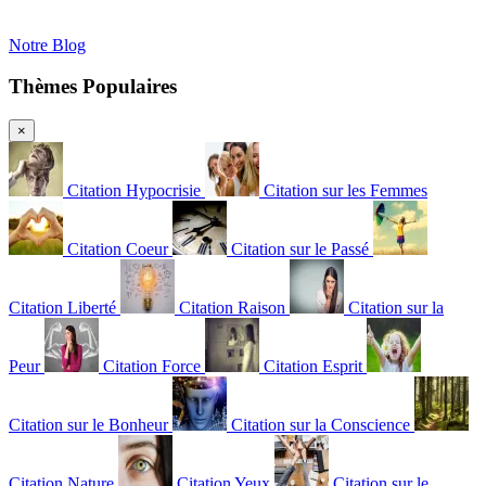
Notre Blog
Thèmes Populaires
×
Citation Hypocrisie
Citation sur les Femmes
Citation Coeur
Citation sur le Passé
Citation Liberté
Citation Raison
Citation sur la
Peur
Citation Force
Citation Esprit
Citation sur le Bonheur
Citation sur la Conscience
Citation Nature
Citation Yeux
Citation sur le