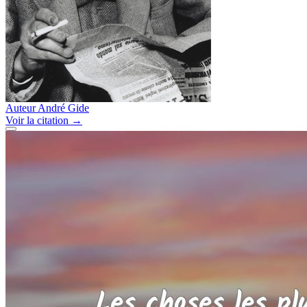
Auteur
André Gide
Voir
la citation
→