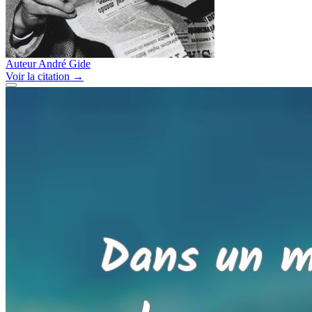
Auteur
André Gide
Voir
la citation
→