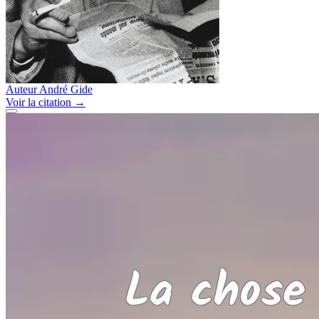
Auteur
André Gide
Voir
la citation
→