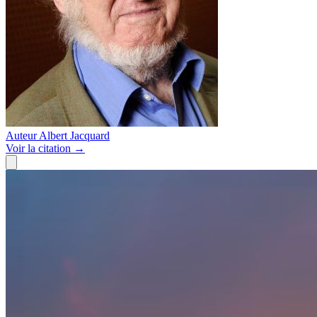
Auteur
Albert Jacquard
Voir
la citation
→