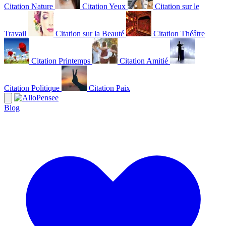
Citation Nature
Citation Yeux
Citation sur le
Travail
Citation sur la Beauté
Citation Théâtre
Citation Printemps
Citation Amitié
Citation Politique
Citation Paix
Blog