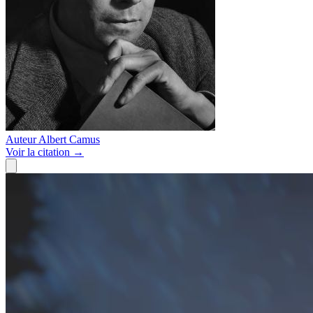
Auteur
Albert Camus
Voir
la citation
→