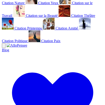
Citation Nature
Citation Yeux
Citation sur le
Travail
Citation sur la Beauté
Citation Théâtre
Citation Printemps
Citation Amitié
Citation Politique
Citation Paix
Blog