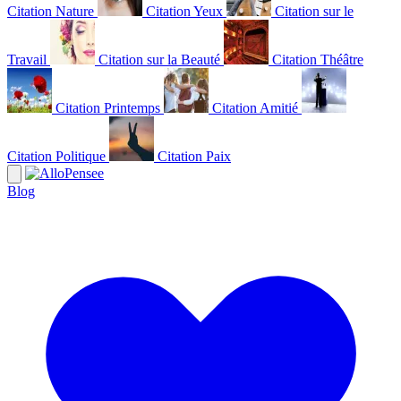
Citation Nature
Citation Yeux
Citation sur le
Travail
Citation sur la Beauté
Citation Théâtre
Citation Printemps
Citation Amitié
Citation Politique
Citation Paix
Blog