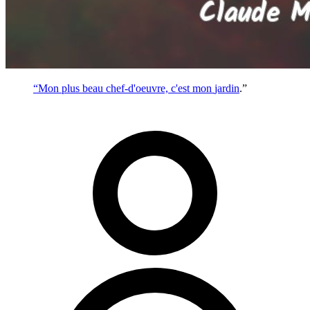
“Mon plus beau chef-d'oeuvre, c'est mon
jardin
.”