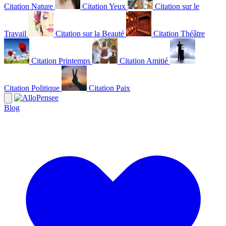
Citation Nature
Citation Yeux
Citation sur le
Travail
Citation sur la Beauté
Citation Théâtre
Citation Printemps
Citation Amitié
Citation Politique
Citation Paix
Blog