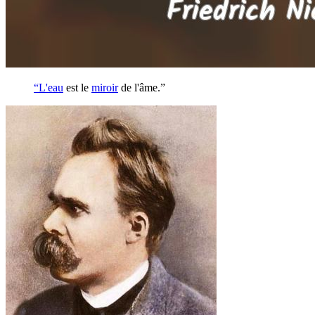
“L'
eau
est le
miroir
de l'âme.”