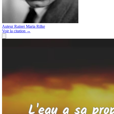
Auteur
Rainer Maria Rilke
Voir
la citation
→