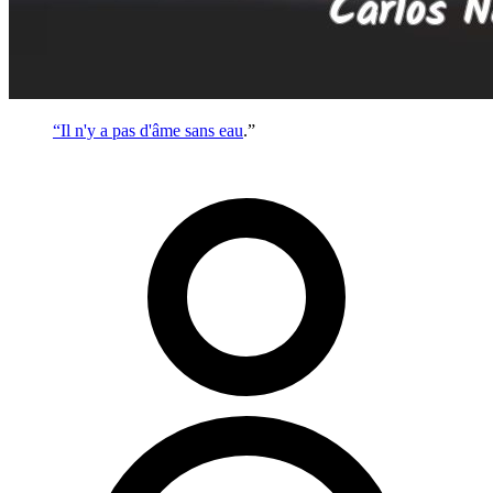
“Il n'y a pas d'âme sans
eau
.”