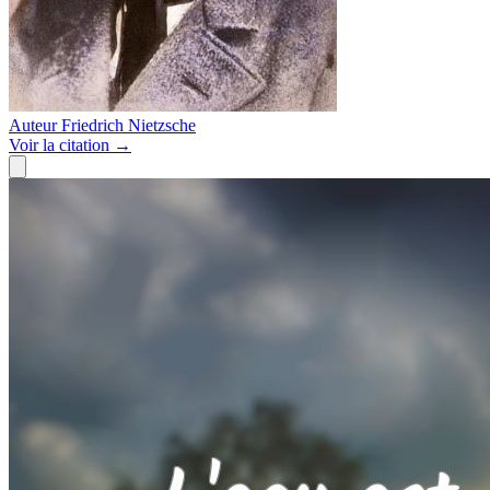
Auteur
Friedrich Nietzsche
Voir
la citation
→