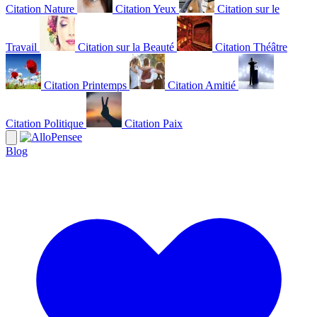
Citation Nature
Citation Yeux
Citation sur le
Travail
Citation sur la Beauté
Citation Théâtre
Citation Printemps
Citation Amitié
Citation Politique
Citation Paix
Blog