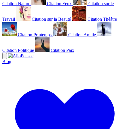
Citation Nature
Citation Yeux
Citation sur le
Travail
Citation sur la Beauté
Citation Théâtre
Citation Printemps
Citation Amitié
Citation Politique
Citation Paix
Blog