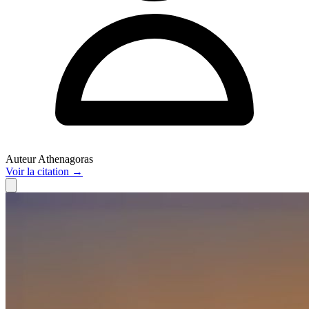
Auteur
Athenagoras
Voir
la citation
→