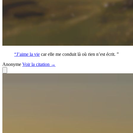
“J’aime la
vie
car elle me conduit là où rien n’est écrit. ”
Anonyme
Voir
la citation
→