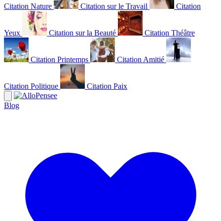
Citation Nature
Citation sur le Travail
Citation
Yeux
Citation sur la Beauté
Citation Théâtre
Citation Printemps
Citation Amitié
Citation Politique
Citation Paix
Blog