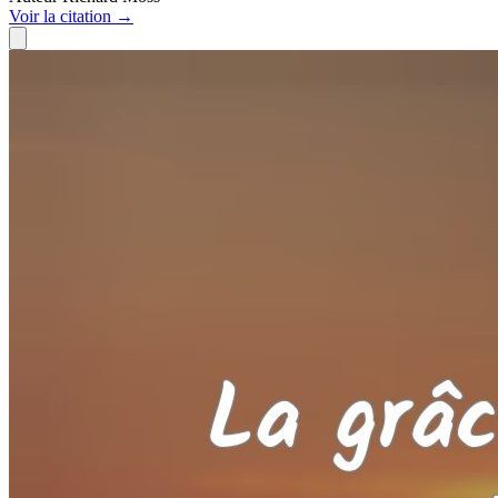
Voir
la citation
→