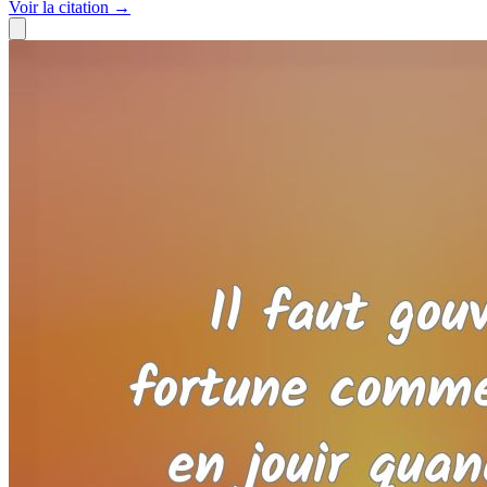
Voir
la citation
→