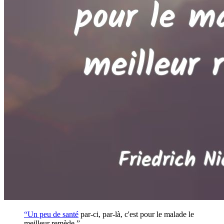
“Un peu de
santé
par-ci, par-là, c'est pour le malade le
meilleur remède.”