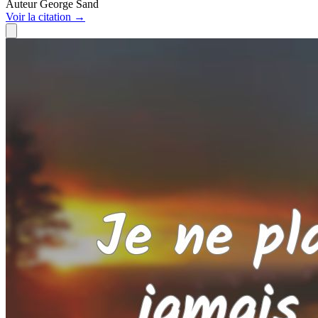
Auteur
George Sand
Voir
la citation
→