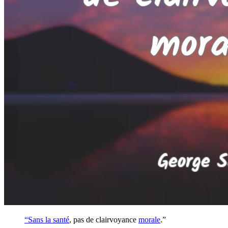
“Sans la
santé
, pas de clairvoyance
morale
.”