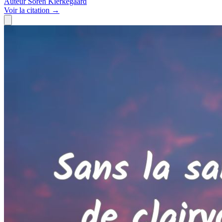
Auteur
Sören Kierkegaard
Voir
la citation
→