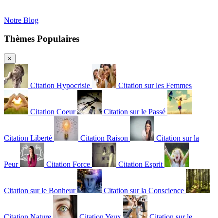
Notre Blog
Thèmes Populaires
×
Citation Hypocrisie
Citation sur les Femmes
Citation Coeur
Citation sur le Passé
Citation Liberté
Citation Raison
Citation sur la
Peur
Citation Force
Citation Esprit
Citation sur le Bonheur
Citation sur la Conscience
Citation Nature
Citation Yeux
Citation sur le