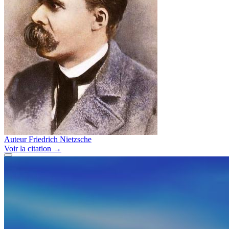
Auteur
Friedrich Nietzsche
Voir
la citation
→