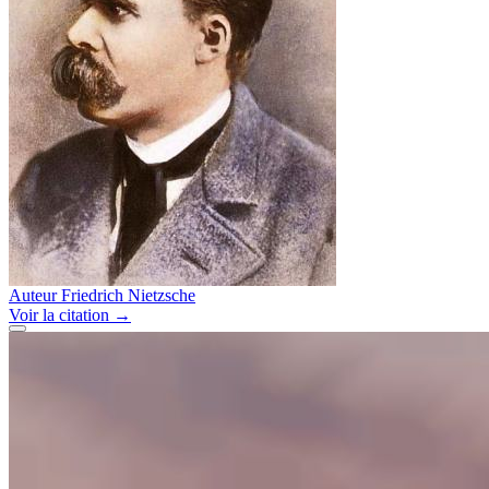
Auteur
Friedrich Nietzsche
Voir
la citation
→