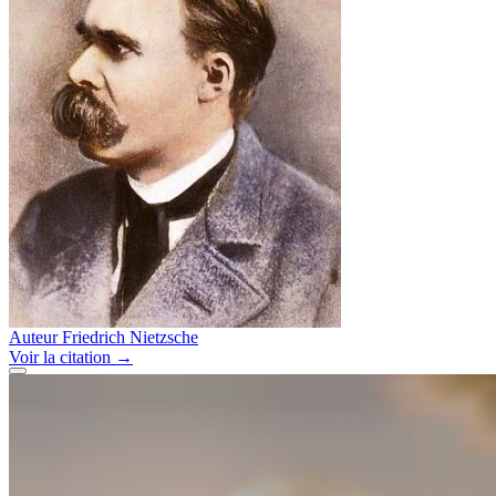
Auteur
Friedrich Nietzsche
Voir
la citation
→