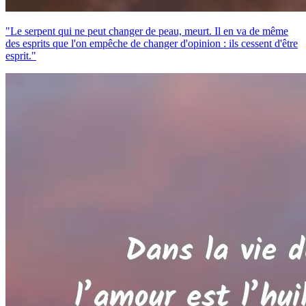
"Le serpent qui ne peut changer de peau, meurt. Il en va de même
des esprits que l'on empêche de changer d'opinion : ils cessent d'être
esprit."