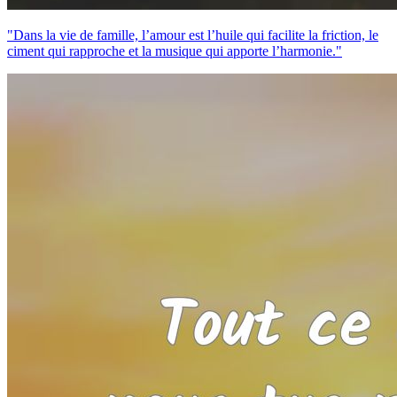
"Dans la vie de famille, l’amour est l’huile qui facilite la friction, le
ciment qui rapproche et la musique qui apporte l’harmonie."