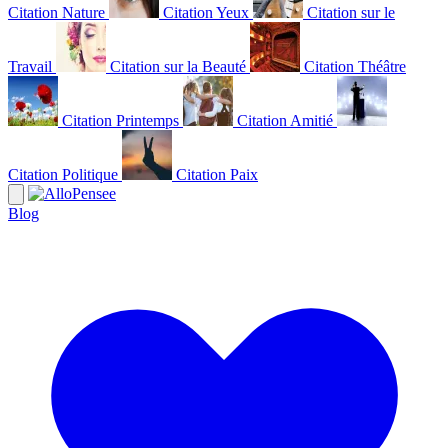
Citation Nature
Citation Yeux
Citation sur le
Travail
Citation sur la Beauté
Citation Théâtre
Citation Printemps
Citation Amitié
Citation Politique
Citation Paix
Blog