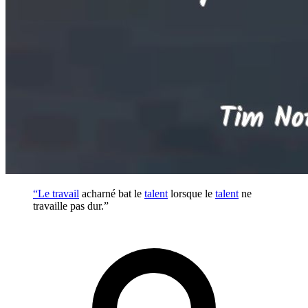
“Le
travail
acharné bat le
talent
lorsque le
talent
ne
travaille pas dur.”