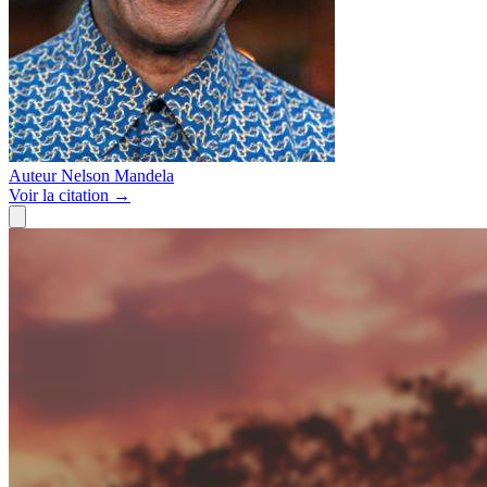
Auteur
Nelson Mandela
Voir
la citation
→