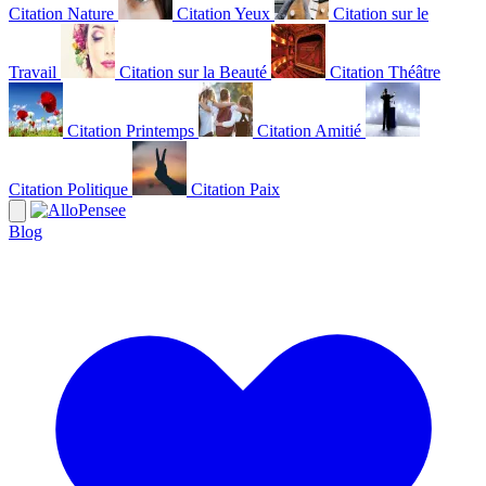
Citation Nature
Citation Yeux
Citation sur le
Travail
Citation sur la Beauté
Citation Théâtre
Citation Printemps
Citation Amitié
Citation Politique
Citation Paix
Blog