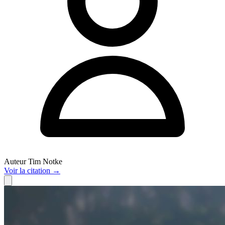
Auteur
Tim Notke
Voir
la citation
→