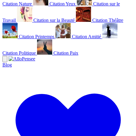
Citation Nature
Citation Yeux
Citation sur le
Travail
Citation sur la Beauté
Citation Théâtre
Citation Printemps
Citation Amitié
Citation Politique
Citation Paix
Blog