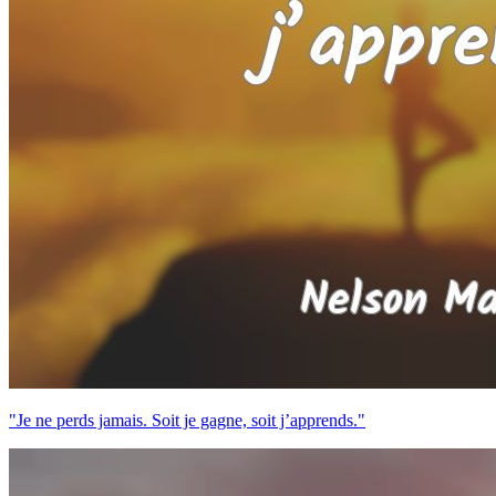
"Je ne perds jamais. Soit je gagne, soit j’apprends."