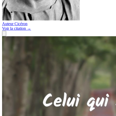
Auteur
Cicéron
Voir
la citation
→