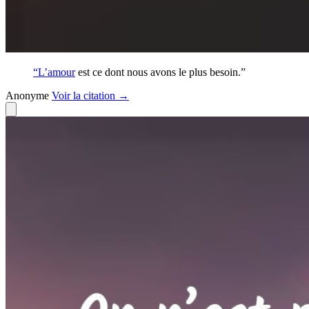
“L’
amour
est ce dont nous avons le plus besoin.”
Anonyme
Voir
la citation
→