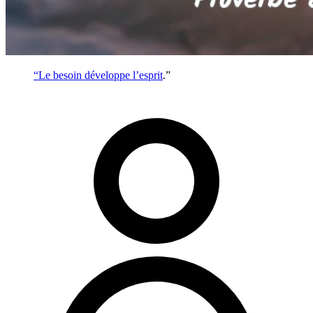
“Le besoin développe l’
esprit
.”