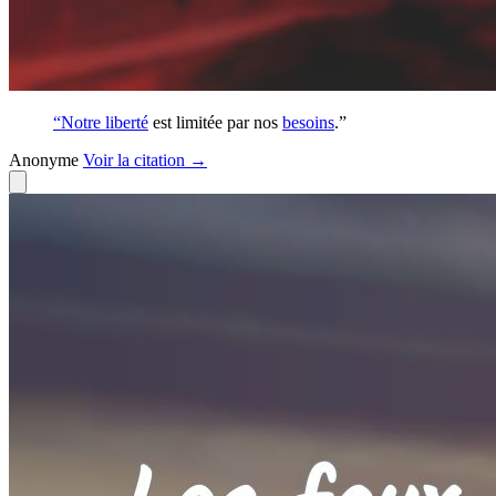
“Notre
liberté
est limitée par nos
besoins
.”
Anonyme
Voir
la citation
→