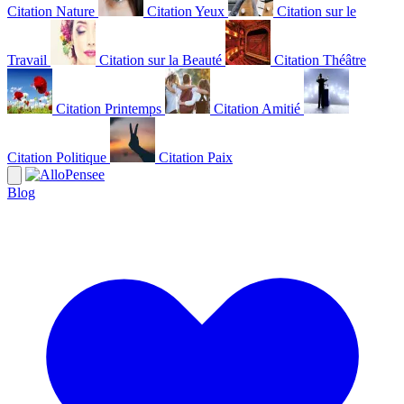
Citation Nature
Citation Yeux
Citation sur le
Travail
Citation sur la Beauté
Citation Théâtre
Citation Printemps
Citation Amitié
Citation Politique
Citation Paix
Blog