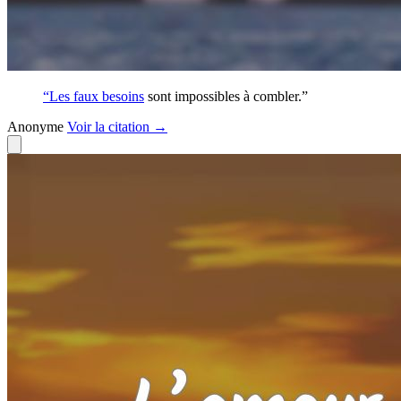
“Les faux
besoins
sont impossibles à combler.”
Anonyme
Voir
la citation
→