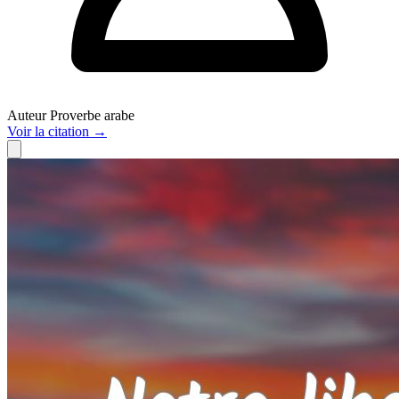
Auteur
Proverbe arabe
Voir
la citation
→