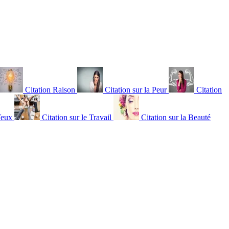
Citation Raison
Citation sur la Peur
Citation
Yeux
Citation sur le Travail
Citation sur la Beauté