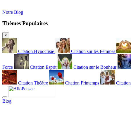
Notre Blog
Thèmes Populaires
×
Citation Hypocrisie
Citation sur les Femmes
Force
Citation Esprit
Citation sur le Bonheur
Citation Théâtre
Citation Printemps
Citatio
Blog