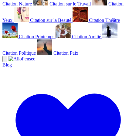
Citation Nature
Citation sur le Travail
Citation
Yeux
Citation sur la Beauté
Citation Théâtre
Citation Printemps
Citation Amitié
Citation Politique
Citation Paix
Blog