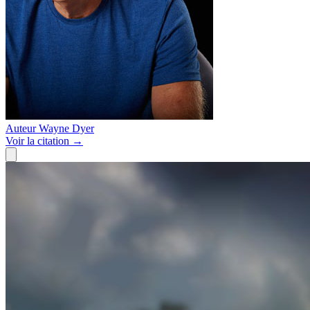
Auteur
Wayne Dyer
Voir
la citation
→