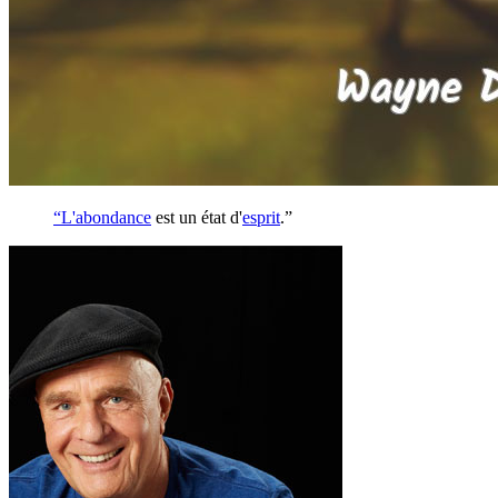
“
L'abondance
est un état d'
esprit
.”