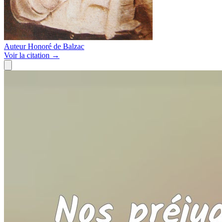
Auteur
Honoré de Balzac
Voir
la citation
→