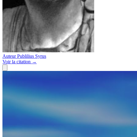
Auteur
Publilius Syrus
Voir
la citation
→