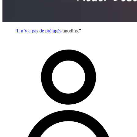
“Il n’y a pas de
préjugés
anodins.”