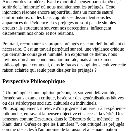
Au cœur des Lumières, Kant exhortait à 'penser par soi-même', à
sortir de la 'minorité' où nous maintiennent les préjugés. Cette
injonction résonne encore aujourd'hui dans un monde saturé
d'informations, où les biais cognitifs se dissimulent sous les
apparences de l'évidence. Les préjugés ne sont pas de simples
erreurs ; ils structurent souvent nos perceptions, influençant
discrètement nos choix et nos relations.
Pourtant, reconnaître ses propres préjugés reste un défi humiliant et
nécessaire. C'est un travail perpétuel sur soi, une vigilance critique
qui demande courage et humilité. En explorant ce thème, nous
invitons non à une condamnation morale, mais à un examen
philosophique : comment, dans le fracas des opinions, cultiver cette
raison éclairée qui seule peut dissiper les préjugés ?
Perspective Philosophique
" Un préjugé est une opinion préconçue, souvent défavorable,
formée sans examen critique, basée sur des généralisations hâtives
ou des stéréotypes sociaux, culturels ou individuels.
Philosophiquement, il relève d'un jugement antérieur à l'expérience
rationnelle, entravant la pensée objective et l'accès à la vérité. Des
penseurs comme Descartes, dans le 'Discours de la méthode', et
Kant, dans 'Qu'est-ce que les Lumières ?', ont critiqué les préjugés
comme obstacles à l'autonomie de la raison et à l'émancipation