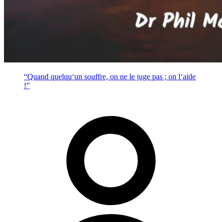
“Quand quelqu‘un souffre, on ne le juge pas ; on l‘aide
!”