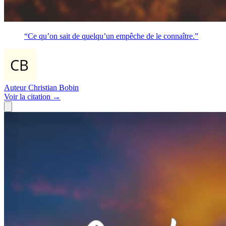
“Ce qu’on sait de quelqu’un empêche de le connaître.”
Auteur
Christian Bobin
Voir
la citation
→