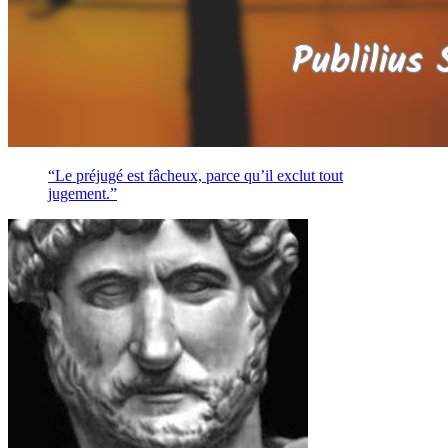
“Le préjugé est fâcheux, parce qu’il exclut tout
jugement.”