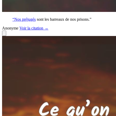
“Nos
préjugés
sont les barreaux de nos prisons.”
Anonyme
Voir
la citation
→