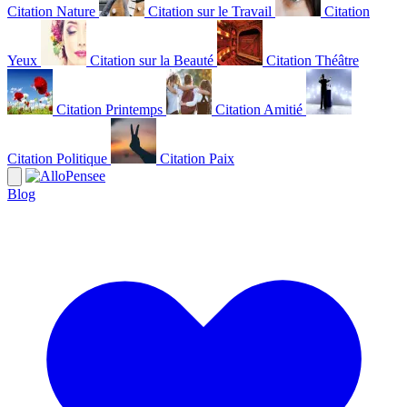
Citation Nature
Citation sur le Travail
Citation
Yeux
Citation sur la Beauté
Citation Théâtre
Citation Printemps
Citation Amitié
Citation Politique
Citation Paix
Blog