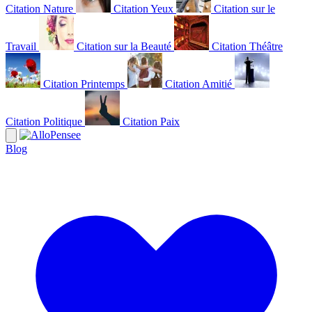
Citation Nature
Citation Yeux
Citation sur le
Travail
Citation sur la Beauté
Citation Théâtre
Citation Printemps
Citation Amitié
Citation Politique
Citation Paix
Blog