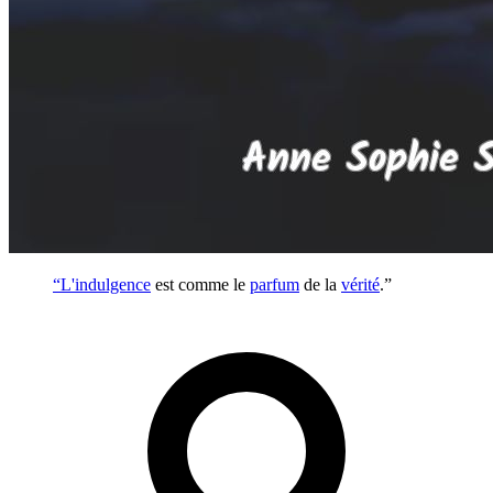
“L'
indulgence
est comme le
parfum
de la
vérité
.”