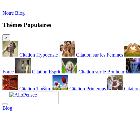
Notre Blog
Thèmes Populaires
×
Citation Hypocrisie
Citation sur les Femmes
Force
Citation Esprit
Citation sur le Bonheur
Citation Théâtre
Citation Printemps
Citatio
Blog