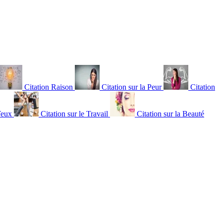
Citation Raison
Citation sur la Peur
Citation
Yeux
Citation sur le Travail
Citation sur la Beauté