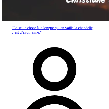
“La seule chose à la longue qui en vaille la chandelle,
c’est d’avoir aimé.”