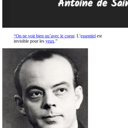
“On ne voit bien qu’avec le
coeur
. L’
essentiel
est
invisible pour les
yeux
.”