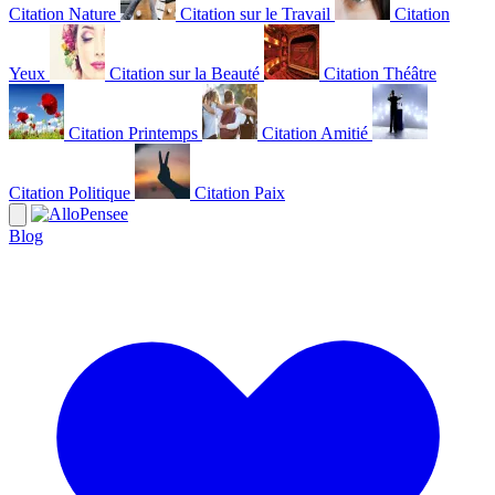
Citation Nature
Citation sur le Travail
Citation
Yeux
Citation sur la Beauté
Citation Théâtre
Citation Printemps
Citation Amitié
Citation Politique
Citation Paix
Blog