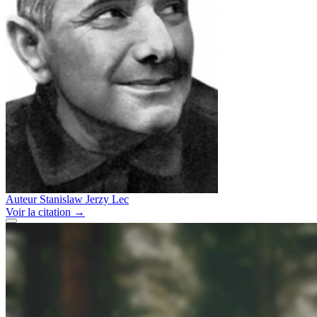
Auteur
Stanislaw Jerzy Lec
Voir
la citation
→