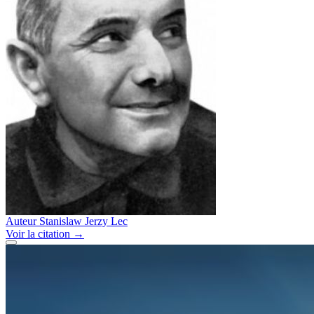
Auteur
Stanislaw Jerzy Lec
Voir
la citation
→