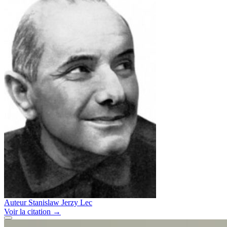
Auteur
Stanislaw Jerzy Lec
Voir
la citation
→