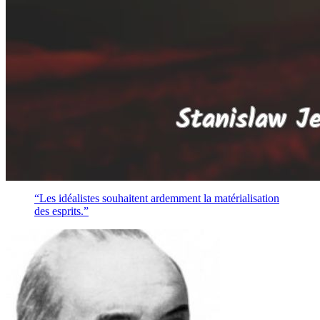
“Les idéalistes souhaitent ardemment la matérialisation
des esprits.”