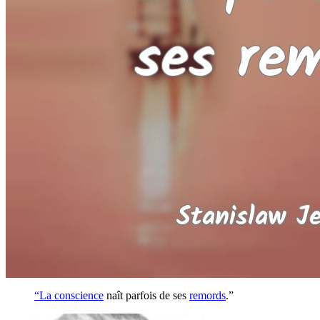
“La
conscience
naît parfois de ses
remords
.”