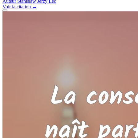
Auteur
Stanislaw Jerzy Lec
Voir
la citation
→