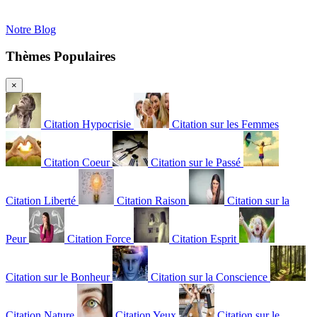
Notre Blog
Thèmes Populaires
×
Citation Hypocrisie
Citation sur les Femmes
Citation Coeur
Citation sur le Passé
Citation Liberté
Citation Raison
Citation sur la
Peur
Citation Force
Citation Esprit
Citation sur le Bonheur
Citation sur la Conscience
Citation Nature
Citation Yeux
Citation sur le