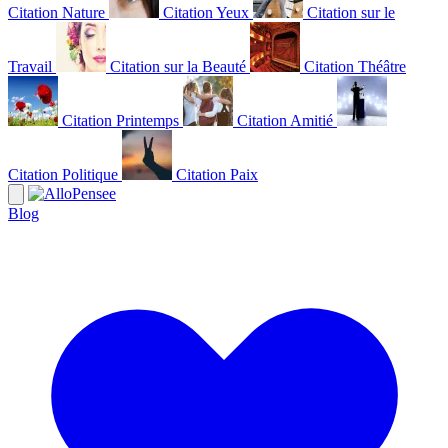
Citation Nature
Citation Yeux
Citation sur le
Travail
Citation sur la Beauté
Citation Théâtre
Citation Printemps
Citation Amitié
Citation Politique
Citation Paix
Blog