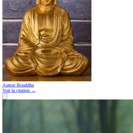
Auteur
Bouddha
Voir
la citation
→