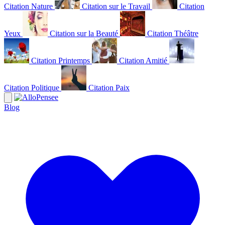
Citation Nature
Citation sur le Travail
Citation
Yeux
Citation sur la Beauté
Citation Théâtre
Citation Printemps
Citation Amitié
Citation Politique
Citation Paix
Blog