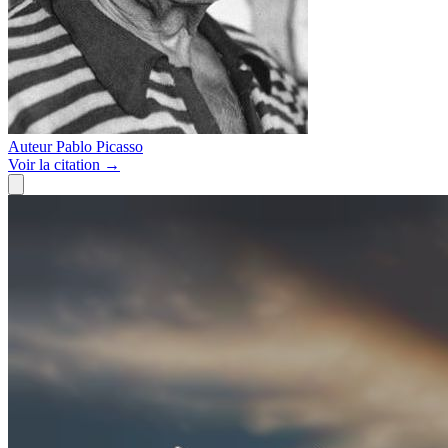
Auteur
Pablo Picasso
Voir
la citation
→