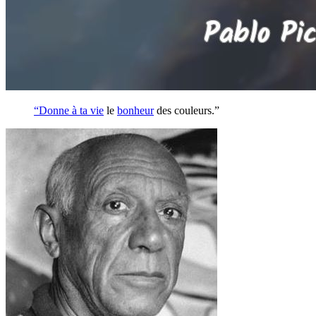
“Donne à ta
vie
le
bonheur
des couleurs.”