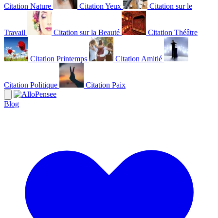
Citation Nature
Citation Yeux
Citation sur le
Travail
Citation sur la Beauté
Citation Théâtre
Citation Printemps
Citation Amitié
Citation Politique
Citation Paix
Blog