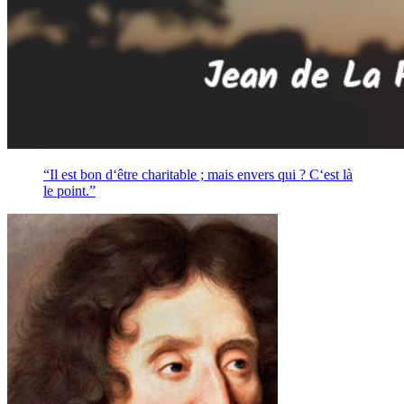
“Il est bon d‘être charitable ; mais envers qui ? C‘est là
le point.”