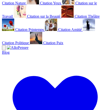
Citation Nature
Citation Yeux
Citation sur le
Travail
Citation sur la Beauté
Citation Théâtre
Citation Printemps
Citation Amitié
Citation Politique
Citation Paix
Blog