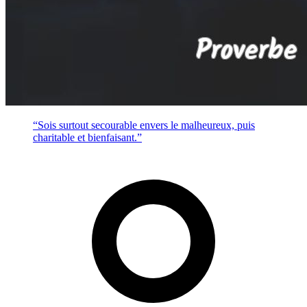
“Sois surtout secourable envers le malheureux, puis
charitable et bienfaisant.”