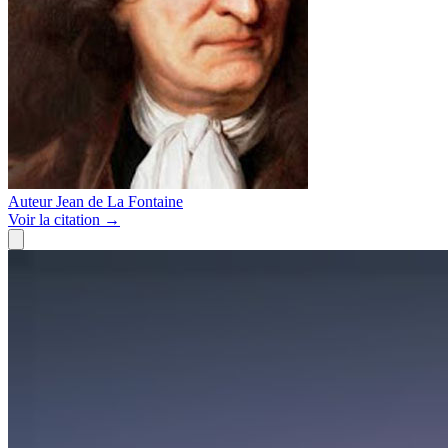
Auteur
Jean de La Fontaine
Voir
la citation
→