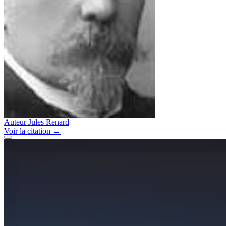
Auteur
Jules Renard
Voir
la citation
→