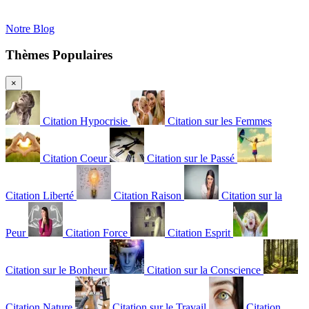
Notre Blog
Thèmes Populaires
×
Citation Hypocrisie
Citation sur les Femmes
Citation Coeur
Citation sur le Passé
Citation Liberté
Citation Raison
Citation sur la
Peur
Citation Force
Citation Esprit
Citation sur le Bonheur
Citation sur la Conscience
Citation Nature
Citation sur le Travail
Citation