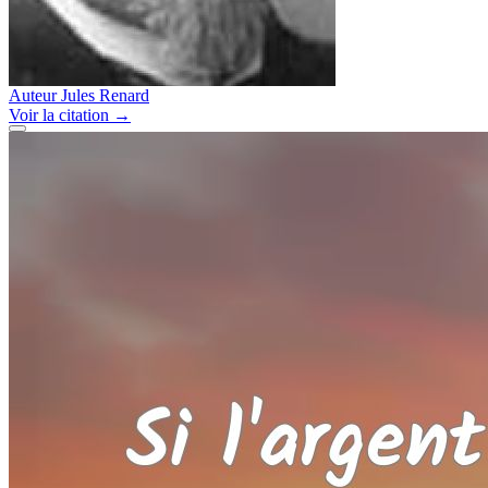
Auteur
Jules Renard
Voir
la citation
→