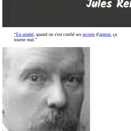
“En
amitié
, quand on s'est confié ses
secrets
d'
argent
, ça
tourne mal.”