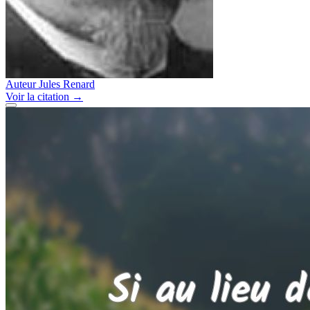
Auteur
Jules Renard
Voir
la citation
→