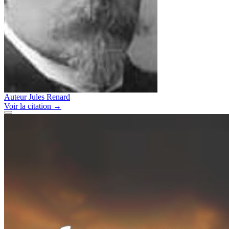
Auteur
Jules Renard
Voir
la citation
→