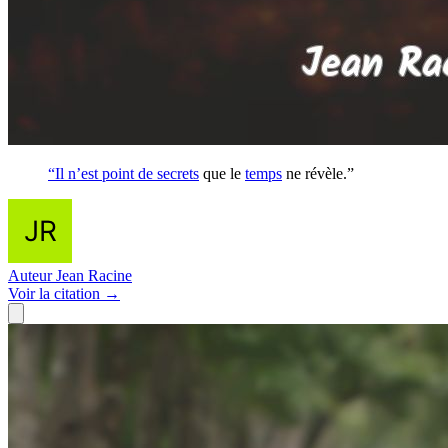
“Il n’est point de
secrets
que le
temps
ne révèle.”
Auteur
Jean Racine
Voir
la citation
→