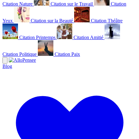
Citation Nature
Citation sur le Travail
Citation
Yeux
Citation sur la Beauté
Citation Théâtre
Citation Printemps
Citation Amitié
Citation Politique
Citation Paix
Blog