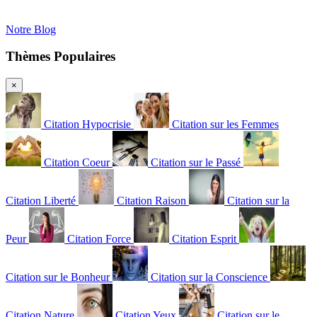
Notre Blog
Thèmes Populaires
×
Citation Hypocrisie
Citation sur les Femmes
Citation Coeur
Citation sur le Passé
Citation Liberté
Citation Raison
Citation sur la
Peur
Citation Force
Citation Esprit
Citation sur le Bonheur
Citation sur la Conscience
Citation Nature
Citation Yeux
Citation sur le