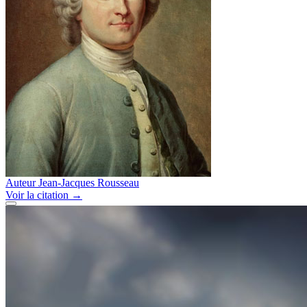
Auteur
Jean-Jacques Rousseau
Voir
la citation
→