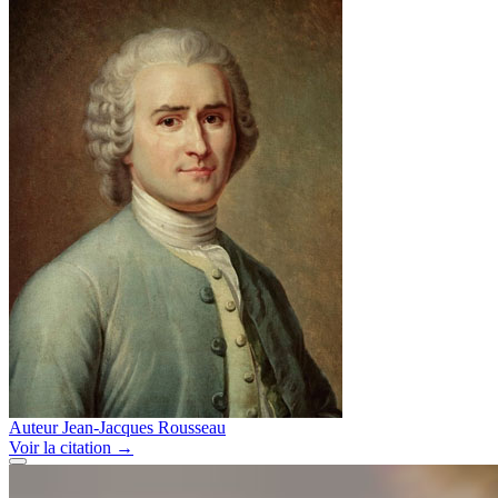
Auteur
Jean-Jacques Rousseau
Voir
la citation
→