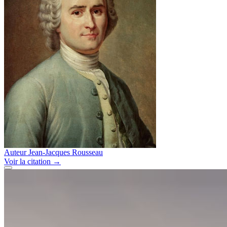
Auteur
Jean-Jacques Rousseau
Voir
la citation
→