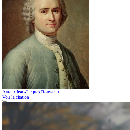
Auteur
Jean-Jacques Rousseau
Voir
la citation
→