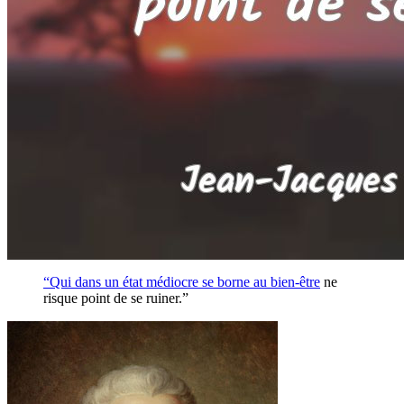
“Qui dans un état médiocre se borne au
bien-être
ne
risque point de se ruiner.”