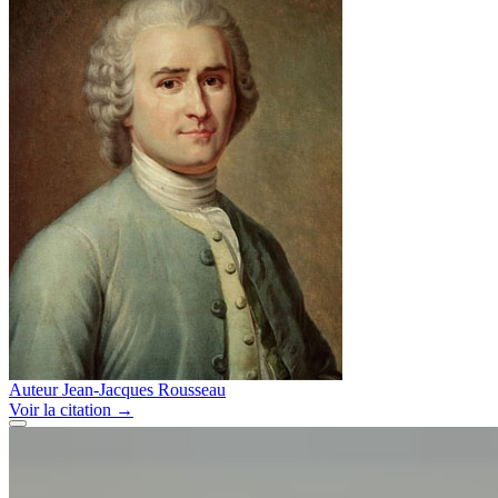
Auteur
Jean-Jacques Rousseau
Voir
la citation
→